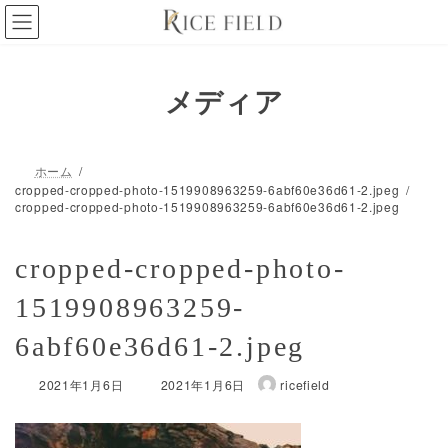
コ
ナ
ン
ビ
テ
ゲ
ン
ー
メディア
ツ
シ
へ
ョ
ス
ン
キ
に
ホーム
ッ
移
cropped-cropped-photo-1519908963259-6abf60e36d61-2.jpeg
プ
動
cropped-cropped-photo-1519908963259-6abf60e36d61-2.jpeg
cropped-cropped-photo-
1519908963259-
6abf60e36d61-2.jpeg
最
2021年1月6日
2021年1月6日
ricefield
終
更
新