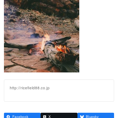
日
時
:
http://ricefield88.co.jp
Facebook
X
Bluesky